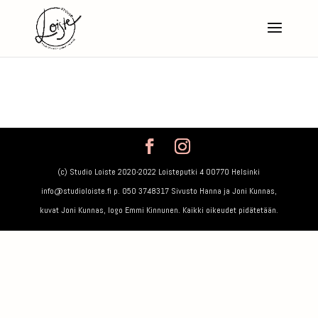
(c) Studio Loiste 2020-2022 Loisteputki 4 00770 Helsinki
info@studioloiste.fi p. 050 3748317 Sivusto Hanna ja Joni Kunnas,
kuvat Joni Kunnas, logo Emmi Kinnunen. Kaikki oikeudet pidätetään.