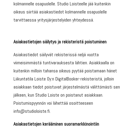
kolmannelle osapuolelle. Studio Loisteelle jää kuitenkin
oikeus siirtää asiakastiedot kolmannelle osapuolelle
tarvittaessa yritysjärjestelyiden yhteydessä.
Asiakastietojen säilytys ja rekisteristä poistuminen
Asiakastiedot säilyvät rekisterissä neljä vuotta
viimeisimmästä tuntivarauksesta lähtien. Asiakkaalla on
kuitenkin milloin tahansa oikeus pyytää poistamaan hänet
Liikuntatila Loiste Oy:n DigitalBooker-rekisteristä, jolloin
asiakkaan tiedot poistuvat järjestelmästä välittömästi sen
jälkeen, kun Studio Loiste on poistanut asiakkaan.
Poistumispyynnön voi lähettää osoitteeseen
info@studioloiste.fi.
Asiakastietojen kerääminen suoramarkkinointiin