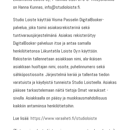
on Hanna Kunnas, info@studioloiste.fi.
Studio Loiste käyttää Visma Passelin DigitalBooker-
palvelua, joka toimii asiakasrekisterinä sekä
tuntivarausjärjestelmänä. Asiakas rekisteröityy
DigitalBooker-palveluun itse ja antaa samalla
henkilötietonsa Liikuntatila Loiste Oy:n käyttöön.
Rekisteriin tallennetaan asiakkaan nimi, ala-ikäisen
asiakkaan huoltajan nimi, osoite, puhelinnumero sekä
sähköpostiosoite. Järjestelmä kerää ja tallentaa tiedon
varatuista ja käydyistä tunneista Studio Loisteella. Asiakas
pääsee tarkastelemaan näitä tietoja Omat varaukset -
sivulla. Asiakkaalla on pääsy ja muokkausmahdollisuus
kaikkiin antamiinsa henkilötietoihin.
Lue lisää:
https://www.varaaheti.fi/studioloiste