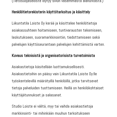
(Tietosuojaseloste löytyy sivun vasemmasta alanurkasta.)
Henkilötietorekisterin käyttötarkoitus ja käsittely
Liikuntatila Loiste Oy kerää ja käsittelee henkilötietoja
asiakassuhteen hoitamiseen, tuntivarausten tekemiseen,
laskutukseen, suoramarkkinointiin, tiedottamiseen sekä
palvelujen käyttöseurantaan palvelujen kehittämistä varten.
Kuvaus teknisistä ja organisatorisista turvatoimista
Asiakastietoja käsitellään luottamuksellisesti.
Asiakastietoihin on pääsy vain Liikuntatila Loiste Oy:lle
työskentelevillä määrätyillä henkilöillä, jotka tarvitsevat
tietoja palveluiden tuottamiseen. Heillä on henkilökohtaiset
käyttäjätunnukset ja salasanat.
Studio Loiste ei välitä, myy tai vaihda asiakastietoja
markkinointi- tai mihinkään muuhun tarkoitukseen