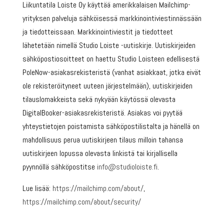
Liikuntatila Loiste Oy käyttää amerikkalaisen Mailchimp-
yrityksen palveluja sähköisessä markkinointiviestinnässään
ja tiedotteissaan. Markkinointiviestit ja tiedotteet
lähetetään nimellä Studio Loiste -uutiskirje. Uutiskirjeiden
sähköpostiosoitteet on haettu Studio Loisteen edellisestä
PoleNow-asiakasrekisteristä (vanhat asiakkaat, jotka eivät
ole rekisteröityneet uuteen järjestelmään), uutiskirjeiden
tilauslomakkeista sekä nykyään käytössä olevasta
DigitalBooker-asiakasrekisteristä. Asiakas voi pyytää
yhteystietojen poistamista sähköpostilistalta ja hänellä on
mahdollisuus perua uutiskirjeen tilaus milloin tahansa
uutiskirjeen lopussa olevasta linkistä tai kirjallisella
pyynnöllä sähköpostitse
info@studioloiste.fi
.
Lue lisää:
https://mailchimp.com/about/
,
https://mailchimp.com/about/security/