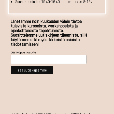
Sunnuntaisin klo 15.40-16.40 Lasten sirkus 8-13v.
Lähetämme noin kuukauden välein tietoa
tulevista kursseista, workshopeista ja
ajankohtaisista tapahtumista.
Suosittelemme uutiskirjeen tilaamista, sillä
käytämme sitä myös tärkeistä asioista
tiedottamiseen!
Sähköpostiosoite
tankotanssi helsinki, pilates, rengastrapetsi, jooga, ilmajooga, hammock, kehonhuolto, venyttely, vinyasa, yin, käsilläseisonta, workshop, pole4fit, vertical club, rock the
pole, poledance, tanssikoulu, tanssistudio