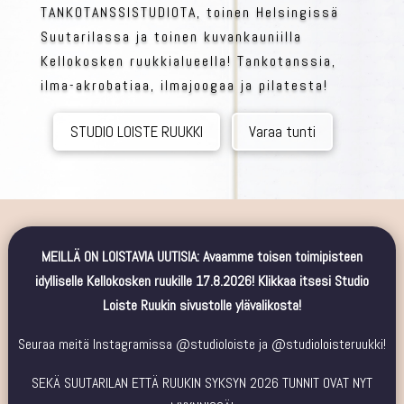
TANKOTANSSISTUDIOTA, toinen Helsingissä
Suutarilassa ja toinen kuvankauniilla
Kellokosken ruukkialueella! Tankotanssia,
ilma-akrobatiaa, ilmajoogaa ja pilatesta!
tankotanssi helsinki, pilates, rengastrapetsi, jooga, ilmajooga, hammock, kehonhuolto, venyttely, vinyasa, yin, käsilläseisonta, workshop, pole4fit, vertical club, rock the
pole, poledance, tanssikoulu, tanssistudio
STUDIO LOISTE RUUKKI
Varaa tunti
MEILLÄ ON LOISTAVIA UUTISIA: Avaamme toisen toimipisteen
idylliselle Kellokosken ruukille 17.8.2026! Klikkaa itsesi Studio
Loiste Ruukin sivustolle ylävalikosta!
Seuraa meitä Instagramissa @studioloiste ja @studioloisteruukki!
SEKÄ SUUTARILAN ETTÄ RUUKIN SYKSYN 2026 TUNNIT OVAT NYT