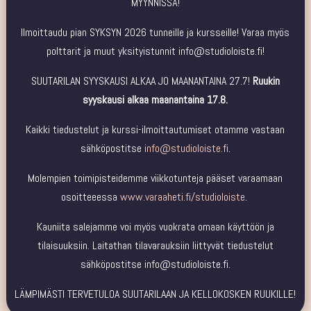
MYYNNISSÄ!
Ilmoittaudu pian SYKSYN 2026 tunneille ja kursseille! Varaa myös
polttarit ja muut yksityistunnit info@studioloiste.fi!
SUUTARILAN SYYSKAUSI ALKAA JO MAANANTAINA 27.7!
Ruukin
syyskausi alkaa maanantaina 17.8.
Kaikki tiedustelut ja kurssi-ilmoittautumiset otamme vastaan
sähköpostitse
info@studioloiste.fi
.
Molempien toimipisteidemme viikkotunteja pääset varaamaan
osoitteeessa
www.varaaheti.fi/studioloiste
.
Kauniita salejamme voi myös vuokrata omaan käyttöön ja
tilaisuuksiin. Laitathan tilavarauksiin liittyvät tiedustelut
sähköpostitse info@studioloiste.fi.
LÄMPIMÄSTI TERVETULOA SUUTARILAAN JA KELLOKOSKEN RUUKILLE!