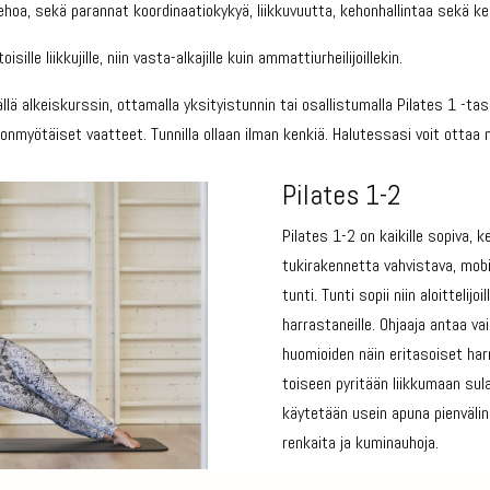
ehoa, sekä parannat koordinaatiokykyä, liikkuvuutta, kehonhallintaa sekä ke
isille liikkujille, niin vasta-alkajille kuin ammattiurheilijoillekin.
llä alkeiskurssin, ottamalla yksityistunnin tai osallistumalla Pilates 1 -taso
onmyötäiset vaatteet. Tunnilla ollaan ilman kenkiä. Halutessasi voit ottaa
Pilates 1-2
Pilates 1-2 on kaikille sopiva,
tukirakennetta vahvistava, mobil
tunti. Tunti sopii niin aloittelij
harrastaneille. Ohjaaja antaa vai
huomioiden näin eritasoiset har
toiseen pyritään liikkumaan sulav
käytetään usein apuna pienvälinei
renkaita ja kuminauhoja.