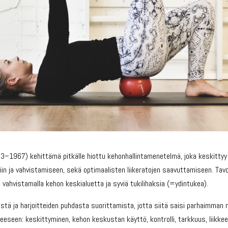
3–1967) kehittämä pitkälle hiottu kehonhallintamenetelmä, joka keskittyy 
tiin ja vahvistamiseen, sekä optimaalisten liikeratojen saavuttamiseen. Tavo
a vahvistamalla kehon keskialuetta ja syviä tukilihaksia (=ydintukea).
istä ja harjoitteiden puhdasta suorittamista, jotta siitä saisi parhaimman m
eseen: keskittyminen, kehon keskustan käyttö, kontrolli, tarkkuus, liikkeen