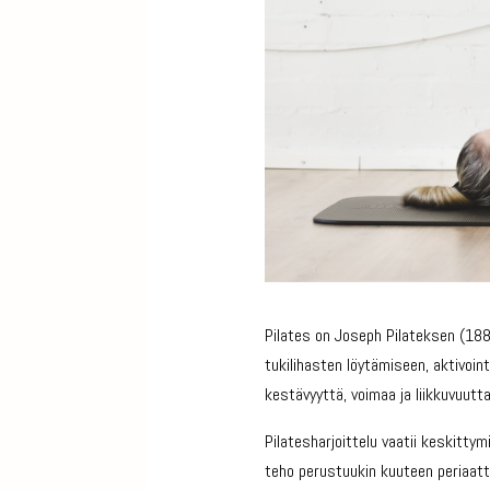
Pilates on Joseph Pilateksen (188
tukilihasten löytämiseen, aktivoin
kestävyyttä, voimaa ja liikkuvuutt
Pilatesharjoittelu vaatii keskittym
teho perustuukin kuuteen periaatte