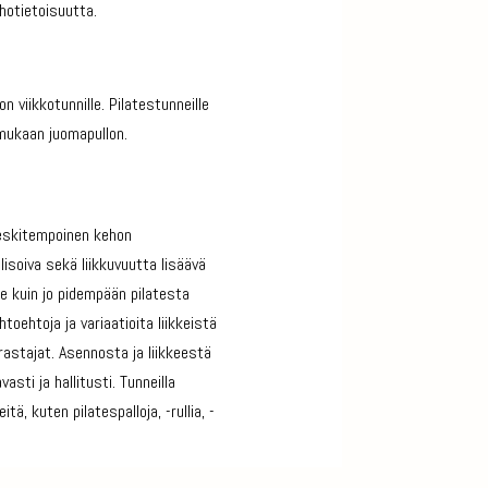
hotietoisuutta.
n viikkotunnille. Pilatestunneille
 mukaan juomapullon.
 keskitempoinen kehon
isoiva sekä liikkuvuutta lisäävä
oille kuin jo pidempään pilatesta
htoehtoja ja variaatioita liikkeistä
rastajat. Asennosta ja liikkeestä
asti ja hallitusti. Tunneilla
tä, kuten pilatespalloja, -rullia, -