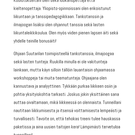
Koulutukseltani olen sekä luokanopettaja että
kieltenopettaja. Yliopisto-opinnoissani olen erikoistunut
liikuntaan ja tanssipedagogiikkaan. Tankotanssin ja
ilmajoogan lisäksi olen ohjannut tanssia sekä lasten
liikuntaleikkikoulua. Olen myös viiden pienen lapsen äiti sekä
yhdelle teinille bonusäiti!
Ohjaan Suutarilan toimipisteellä tankotanssia, ilmajoogaa
sekä lasten tunteja. Ruukilla minulla ei ole vakitunteja
lainkaan, mutta käyn silloin tällöin lauantaisin ohjaamassa
workshoppeja tai muita teematunteja. Ohjaajana olen
kannustava ja analyyttinen. Tykkään purkaa liikkeen osiin ja
pohtia yksityiskohtia tarkasti. Joskus jokin yksittäinen sana
auttaa oivaltamaan, mikä liikkeessä on olennaista. Tunneillani
nautitaan liikkumisesta ja itsensä voittamisesta lempeästi ja
turvallisesti. Tavoite on, että tehokas treeni tulee hauskassa
ervetuloa
paketissa ja aina uusien taitojen kera! Lämpimästi t
tunneilleni!