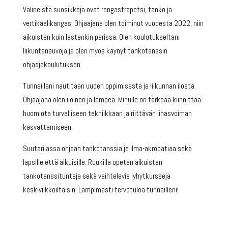
Välineistä suosikkeja ovat rengastrapetsi, tanko ja
vertikaalikangas. Ohjaajana olen toiminut vuodesta 2022, niin
aikuisten kuin lastenkin parissa. Olen koulutukseltani
liikuntaneuvoja ja olen myös käynyt tankotanssin
ohjaajakoulutuksen.
Tunneillani nautitaan uuden oppimisesta ja liikunnan ilosta.
Ohjaajana olen iloinen ja lempeä. Minulle on tärkeää kiinnittää
huomiota turvalliseen tekniikkaan ja riittävän lihasvoiman
kasvattamiseen.
Suutarilassa ohjaan tankotanssia ja ilma-akrobatiaa sekä
lapsille että aikuisille. Ruukilla opetan aikuisten
tankotanssitunteja sekä vaihtelevia lyhytkursseja
keskiviikkoiltaisin. Lämpimästi tervetuloa tunneilleni!