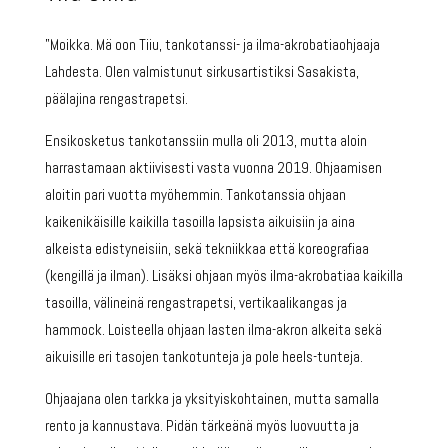
”Moikka. Mä oon Tiiu, tankotanssi- ja ilma-akrobatiaohjaaja
Lahdesta. Olen valmistunut sirkusartistiksi Sasakista,
päälajina rengastrapetsi.
Ensikosketus tankotanssiin mulla oli 2013, mutta aloin
harrastamaan aktiivisesti vasta vuonna 2019. Ohjaamisen
aloitin pari vuotta myöhemmin. Tankotanssia ohjaan
kaikenikäisille kaikilla tasoilla lapsista aikuisiin ja aina
alkeista edistyneisiin, sekä tekniikkaa että koreografiaa
(kengillä ja ilman). Lisäksi ohjaan myös ilma-akrobatiaa kaikilla
tasoilla, välineinä rengastrapetsi, vertikaalikangas ja
hammock. Loisteella ohjaan lasten ilma-akron alkeita sekä
aikuisille eri tasojen tankotunteja ja pole heels-tunteja.
Ohjaajana olen tarkka ja yksityiskohtainen, mutta samalla
rento ja kannustava. Pidän tärkeänä myös luovuutta ja