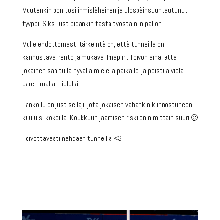
Muutenkin oon tosi ihmisläheinen ja ulospäinsuuntautunut
tyyppi. Siksi just pidänkin tästä työstä niin paljon.
Mulle ehdottomasti tärkeintä on, että tunneilla on
kannustava, rento ja mukava ilmapiiri. Toivon aina, että
jokainen saa tulla hyvällä mielellä paikalle, ja poistua vielä
paremmalla mielellä.
Tankoilu on just se laji, jota jokaisen vähänkin kiinnostuneen
kuuluisi kokeilla. Koukkuun jäämisen riski on nimittäin suuri 🙂
Toivottavasti nähdään tunneilla <3