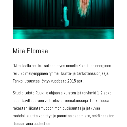
Mira Elomaa
”Mira täällä hei, kutsutaan myös nimellä Kike! Olen energinen
reilu kolmekymppinen ryhmäliikunta- ja tankotanssiohjaaja.
Tankoilutaustaa löytyy vuodesta 2015 asti.
Studio Loiste Ruukilla ohjaan aikuisten jatkoryhmiä 1-2 sekä
lauantai-iltapäivien vaihtelevia teemakursseja. Tankoilussa
rakastan liikuntamuodon monipuolisuutta ja jatkuvaa
mahdollisuutta kehittyä ja parantaa osaamista, sekä haastaa
itseään aina uudestaan.