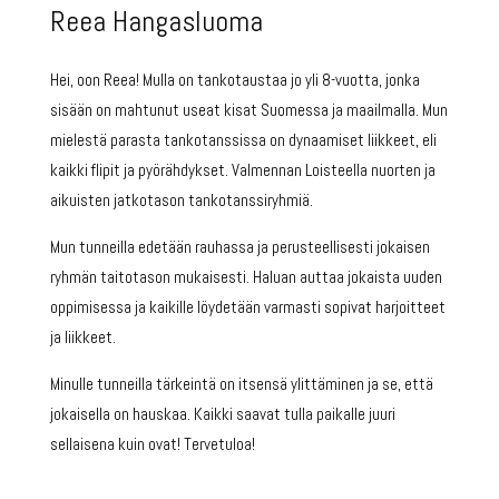
Reea Hangasluoma
Hei, oon Reea! Mulla on tankotaustaa jo yli 8-vuotta, jonka
sisään on mahtunut useat kisat Suomessa ja maailmalla. Mun
mielestä parasta tankotanssissa on dynaamiset liikkeet, eli
kaikki flipit ja pyörähdykset. Valmennan Loisteella nuorten ja
aikuisten jatkotason tankotanssiryhmiä.
Mun tunneilla edetään rauhassa ja perusteellisesti jokaisen
ryhmän taitotason mukaisesti. Haluan auttaa jokaista uuden
oppimisessa ja kaikille löydetään varmasti sopivat harjoitteet
ja liikkeet.
Minulle tunneilla tärkeintä on itsensä ylittäminen ja se, että
jokaisella on hauskaa. Kaikki saavat tulla paikalle juuri
sellaisena kuin ovat! Tervetuloa!